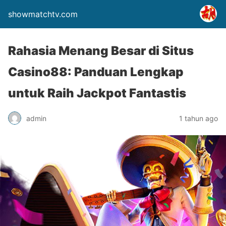
showmatchtv.com
Rahasia Menang Besar di Situs
Casino88: Panduan Lengkap
untuk Raih Jackpot Fantastis
admin
1 tahun ago