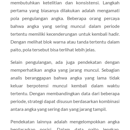
membutuhkan ketelitian dan konsistensi. Langkah
pertama yang biasanya dilakukan adalah mengamati
pola pengulangan angka. Beberapa orang percaya
bahwa angka yang sering muncul dalam periode
tertentu memiliki kecenderungan untuk kembali hadir.
Dengan melihat blok warna atau tanda tertentu dalam
paito, pola tersebut bisa terlihat lebih jelas.
Selain pengulangan, ada juga pendekatan dengan
memperhatikan angka yang jarang muncul. Sebagian
analis beranggapan bahwa angka yang lama tidak
keluar berpotensi muncul kembali dalam waktu
tertentu. Dengan membandingkan data dari beberapa
periode, strategi dapat disusun berdasarkan kombinasi
antara angka yang sering dan yang jarang tampil.
Pendekatan lainnya adalah mengelompokkan angka
berdasarkan posisi. Dalam data paito lengkap,