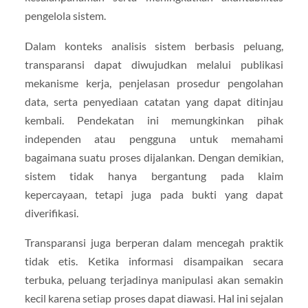
pengelola sistem.
Dalam konteks analisis sistem berbasis peluang,
transparansi dapat diwujudkan melalui publikasi
mekanisme kerja, penjelasan prosedur pengolahan
data, serta penyediaan catatan yang dapat ditinjau
kembali. Pendekatan ini memungkinkan pihak
independen atau pengguna untuk memahami
bagaimana suatu proses dijalankan. Dengan demikian,
sistem tidak hanya bergantung pada klaim
kepercayaan, tetapi juga pada bukti yang dapat
diverifikasi.
Transparansi juga berperan dalam mencegah praktik
tidak etis. Ketika informasi disampaikan secara
terbuka, peluang terjadinya manipulasi akan semakin
kecil karena setiap proses dapat diawasi. Hal ini sejalan