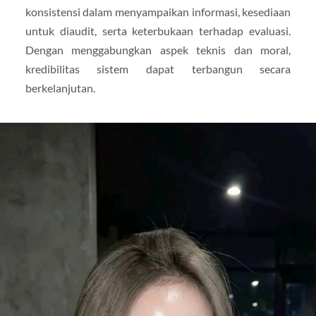
konsistensi dalam menyampaikan informasi, kesediaan
untuk diaudit, serta keterbukaan terhadap evaluasi.
Dengan menggabungkan aspek teknis dan moral,
kredibilitas sistem dapat terbangun secara
berkelanjutan.