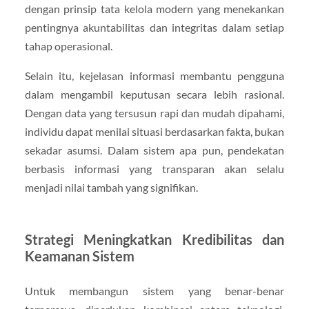
dengan prinsip tata kelola modern yang menekankan
pentingnya akuntabilitas dan integritas dalam setiap
tahap operasional.
Selain itu, kejelasan informasi membantu pengguna
dalam mengambil keputusan secara lebih rasional.
Dengan data yang tersusun rapi dan mudah dipahami,
individu dapat menilai situasi berdasarkan fakta, bukan
sekadar asumsi. Dalam sistem apa pun, pendekatan
berbasis informasi yang transparan akan selalu
menjadi nilai tambah yang signifikan.
Strategi Meningkatkan Kredibilitas dan
Keamanan Sistem
Untuk membangun sistem yang benar-benar