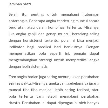
jaminan pasti.
Selain itu, penting untuk memahami hubungan
antarangka. Beberapa angka cenderung muncul secara
berurutan atau dalam kombinasi tertentu. Misalnya,
jika angka ganjil dan genap muncul berselang-seling
dengan konsistensi tertentu, pola ini bisa menjadi
indikator bagi prediksi hari berikutnya. Dengan
memperhatikan pola seperti ini, pemain dapat
mengembangkan strategi untuk memprediksi angka
dengan lebih sistematis.
Tren angka harian juga sering menunjukkan perubahan
seiring waktu. Misalnya, angka yang sebelumnya jarang
muncul tiba-tiba menjadi lebih sering terlihat, atau
pola tertentu yang stabil mengalami perubahan
drastis. Perubahan ini dapat dipengaruhi oleh banyak