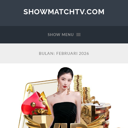
SHOWMATCHTV.COM
SHOW MENU
BULAN:
FEBRUARI 2026