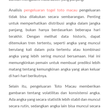
Analisis
pengeluaran togel toto macau
pengeluaran
tidak bisa dilakukan secara sembarangan. Penting
untuk memperhatikan distribusi angka dalam jangka
panjang, bukan hanya berdasarkan beberapa hari
terakhir. Dengan melihat data historis, dapat
ditemukan tren tertentu, seperti angka yang muncul
berulang kali dalam pola tertentu atau kombinasi
angka yang lebih sering muncul bersamaan. Hal ini
memungkinkan pemain untuk membuat prediksi lebih
matang tentang kemungkinan angka yang akan keluar
di hari-hari berikutnya.
Selain itu, pengeluaran Toto Macau memberikan
gambaran tentang volatilitas dan konsistensi angka.
Ada angka yang secara statistik lebih stabil dan muncul
secara rutin, sedangkan angka lain bisa muncul secara