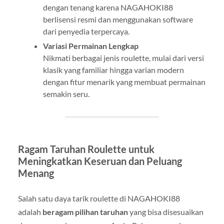
dengan tenang karena NAGAHOKI88
berlisensi resmi dan menggunakan software
dari penyedia terpercaya.
Variasi Permainan Lengkap
Nikmati berbagai jenis roulette, mulai dari versi
klasik yang familiar hingga varian modern
dengan fitur menarik yang membuat permainan
semakin seru.
Ragam Taruhan Roulette untuk
Meningkatkan Keseruan dan Peluang
Menang
Salah satu daya tarik roulette di NAGAHOKI88
adalah
beragam pilihan taruhan
yang bisa disesuaikan