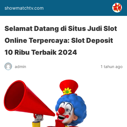
showmatchtv.com
Selamat Datang di Situs Judi Slot
Online Terpercaya: Slot Deposit
10 Ribu Terbaik 2024
admin
1 tahun ago